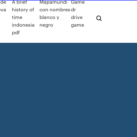
 de
A brief
Mapamundi
Game
eva
history of
con nombres
dr
time
blanco y
drive
indonesia
negro
game
pdf