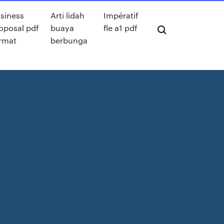
siness
Arti lidah
Impératif
oposal pdf
buaya
fle a1 pdf
rmat
berbunga