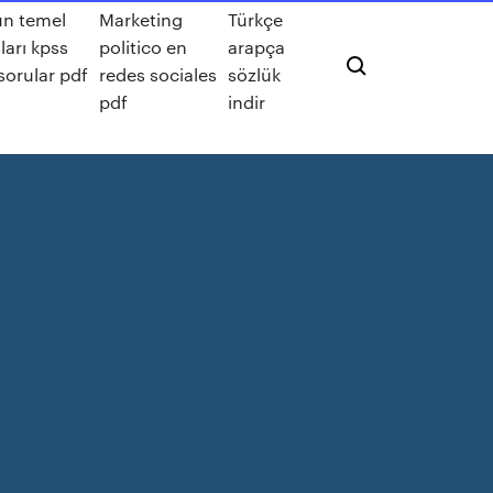
n temel
Marketing
Türkçe
arı kpss
politico en
arapça
sorular pdf
redes sociales
sözlük
pdf
indir