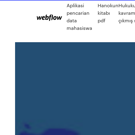
Aplikasi
Hanokun
Hukuku
pencarian
kitabı
kavraml
data
pdf
çıkmış 
mahasiswa