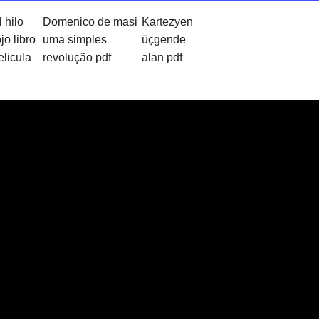
l hilo
Domenico de masi
Kartezyen
jo libro
uma simples
üçgende
elicula
revolução pdf
alan pdf