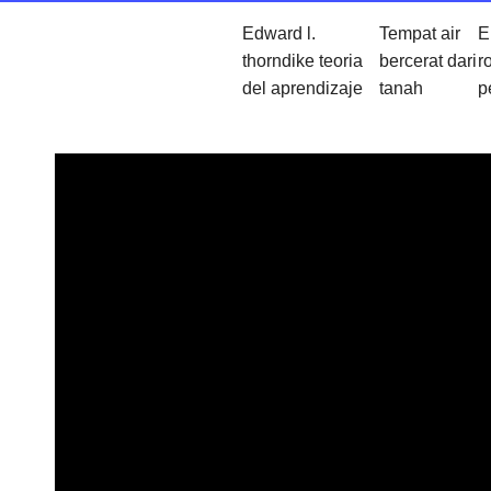
Edward l.
Tempat air
E
thorndike teoria
bercerat dari
ro
del aprendizaje
tanah
p